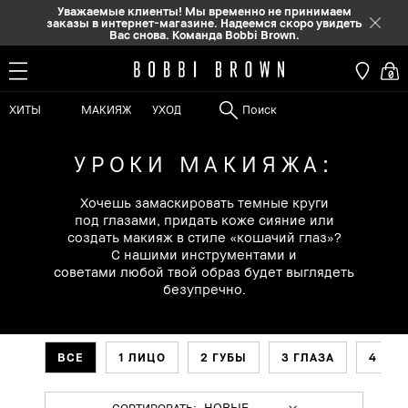
Уважаемые клиенты! Мы временно не принимаем
заказы в интернет-магазине. Надеемся скоро увидеть
Вас снова. Команда Bobbi Brown.
0
ХИТЫ
МАКИЯЖ
УХОД
УРОКИ МАКИЯЖА:
Хочешь замаскировать темные круги
под глазами, придать коже сияние или
создать макияж в стиле «кошачий глаз»?
С нашими инструментами и
советами любой твой образ будет выглядеть
безупречно.
ВСЕ
1 ЛИЦО
2 ГУБЫ
3 ГЛАЗА
4 БР
СОРТИРОВАТЬ: