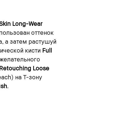
Skin Long-Wear
спользован оттенок
а, а затем растушуй
ической кисти
Full
ежелательного
Retouching Loose
ach) на Т-зону
ush
.