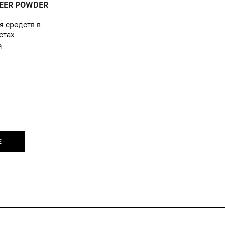
EER POWDER
я средств в
стах
й
Е