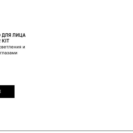
 ДЛЯ ЛИЦА
 KIT
светления и
 глазами
Е