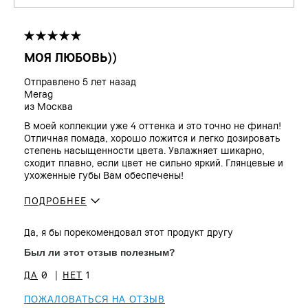
МОЯ ЛЮБОВЬ))
Отправлено
5 лет назад
Merag
из
Москва
В моей коллекции уже 4 оттенка и это точно не финал!
Отличная помада, хорошо ложится и легко дозировать
степень насыщенности цвета. Увлажняет шикарно,
сходит плавно, если цвет не сильно яркий. Глянцевые и
ухоженные губы Вам обеспечены!
ПОДРОБНЕЕ
Сколько вам
25 - 34
Да, я бы порекомендовал этот продукт другу
лет?
Тон кожи
От светлого до среднего
Был ли этот отзыв полезным?
Преимущества
Мгновенный результат, Прост в
0
1
использовании
ПОЖАЛОВАТЬСЯ НА ОТЗЫВ