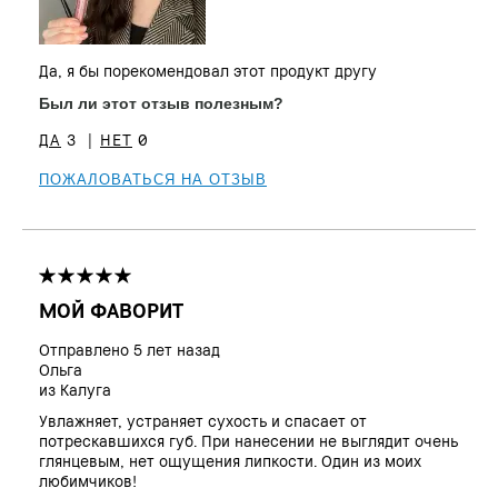
Тон кожи
Очень светлый до Светлый
Проблема(ы)
Акне, Неровный тон
кожи
Да, я бы порекомендовал этот продукт другу
Преимущества
Естественное покрытие,
Естественное сияние, Прост в
Был ли этот отзыв полезным?
использовании
3
0
ПОЖАЛОВАТЬСЯ НА ОТЗЫВ
МОЙ ФАВОРИТ
Отправлено
5 лет назад
Ольга
из
Калуга
Увлажняет, устраняет сухость и спасает от
потрескавшихся губ. При нанесении не выглядит очень
глянцевым, нет ощущения липкости. Один из моих
любимчиков!