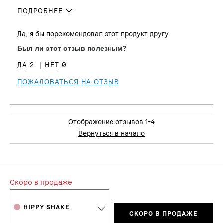
ПОДРОБНЕЕ
Сколько вам лет?
25 - 34
Да, я бы порекомендовал этот продукт другу
Тип кожи
Нормальная
Был ли этот отзыв полезным?
Тон кожи
От среднего до темного
Проблема(ы) кожи
Неровный тон, Покраснения
2
0
Преимущества
Естественное покрытие
ПОЖАЛОВАТЬСЯ НА ОТЗЫВ
Отображение отзывов
1-4
Вернуться в начало
Скоро в продаже
HIPPY SHAKE
СКОРО В ПРОДАЖЕ