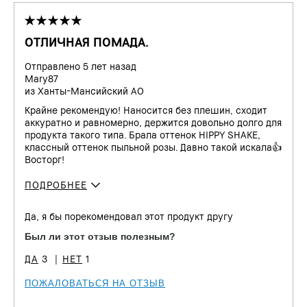
ОТЛИЧНАЯ ПОМАДА.
Отправлено
5 лет назад
Mary87
из
Ханты-Мансийский АО
Крайне рекомендую! Наносится без плешин, сходит
аккуратно и равномерно, держится довольно долго для
продукта такого типа. Брала оттенок HIPPY SHAKE,
классный оттенок пыльной розы. Давно такой искала👍
Восторг!
ПОДРОБНЕЕ
Сколько вам лет?
25 - 34
Да, я бы порекомендовал этот продукт другу
Тип кожи
Нормальная
Был ли этот отзыв полезным?
Тон кожи
От светлого до среднего
3
1
ПОЖАЛОВАТЬСЯ НА ОТЗЫВ